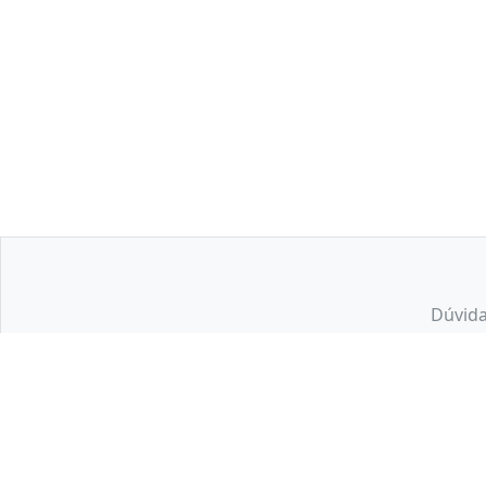
Dúvida
Os preços, promoções, condições de pagamento, frete e estoque são vá
Kalunga SA - CNPJ: 43