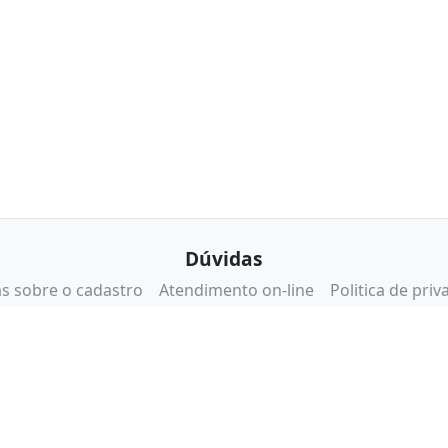
Dúvidas
s sobre o cadastro
Atendimento on-line
Politica de priv
Certificados e Segurança
Certisign
Reclame Aqui
eBit
lidos apenas para compras pelo site. No caso de diferença de preço no sit
.283.811/0001-50 - Endereço: Rua da Mooca, 766 - São Paulo