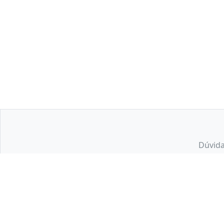
Dúvida
Os preços, promoções, condições de pagamento, frete e estoque são vá
Kalunga SA - CNPJ: 43