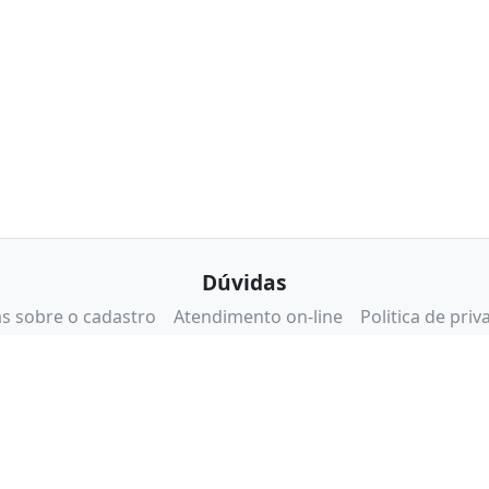
Dúvidas
s sobre o cadastro
Atendimento on-line
Politica de priv
Certificados e Segurança
Certisign
Reclame Aqui
eBit
lidos apenas para compras pelo site. No caso de diferença de preço no sit
.283.811/0001-50 - Endereço: Rua da Mooca, 766 - São Paulo